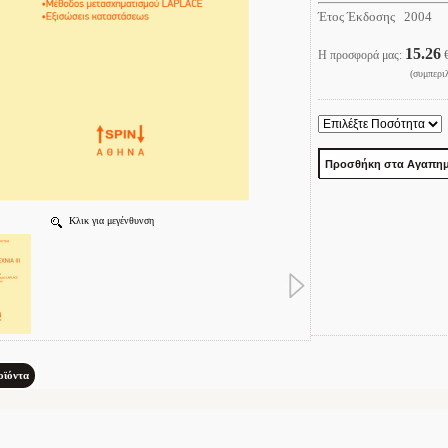
Έτος Έκδοσης 2004
15.26
Η προσφορά μας:
(συμπερι
Κλικ για μεγένθυνση
οϊόντα