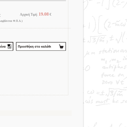
19.08
Αρχική Τιμή:
€
€
λαμβάνεται Φ.Π.Α.)