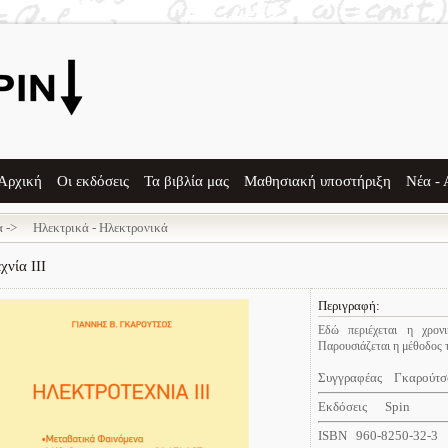
Αρχική
Οι εκδόσεις
Τα βιβλία μας
Μαθησιακή υποστήριξη
Νέα - 
 ->
Ηλεκτρικά - Ηλεκτρονικά
χνία ΙΙΙ
Περιγραφή:
Εδώ περιέχεται η χρον
Παρουσιάζεται η μέθοδος 
Συγγραφέας Γκαρούτσ
Εκδόσεις Spin
ISBN 960-8250-32-3