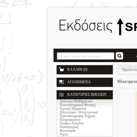
ΚΑΛΑΘΙ (0)
Προΐοντα
Ηλεκτροτε
ΑΓΑΠΗΜΕΝΑ
ΚΑΤΗΓΟΡΙΕΣ ΒΙΒΛΙΩΝ
Ανώτερα Μαθηματικά
Πανεπιστημιακή Φυσική
Τεχνική Μηχανική
Ηλεκτρικά - Ηλεκτρονικά
Πανεπιστημιακή Χημεία
Πληροφορική
Ενιαίου Λυκείου
Παιδαγωγική
Φιλοσοφία
Υγεία