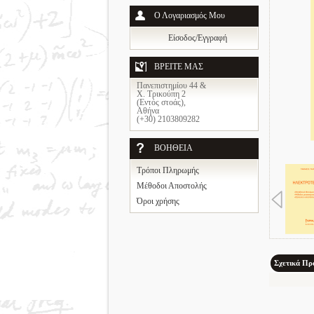
Ο Λογαριασμός Μου
Είσοδος/Εγγραφή
ΒΡΕΙΤΕ ΜΑΣ
Πανεπιστημίου 44 &
Χ. Τρικούπη 2
(Εντός στοάς),
Αθήνα
(+30) 2103809282
ΒΟΗΘΕΙΑ
Τρόποι Πληρωμής
Μέθοδοι Αποστολής
Όροι χρήσης
Σχετικά Πρ