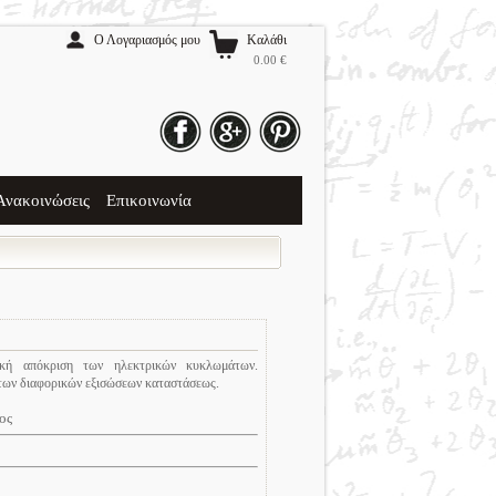
Ο Λογαριασμός μου
Καλάθι
0.00 €
Facebook
Google
Pinterest
Ανακοινώσεις
Επικοινωνία
ική απόκριση των ηλεκτρικών κυκλωμάτων.
των διαφορικών εξισώσεων καταστάσεως.
ος